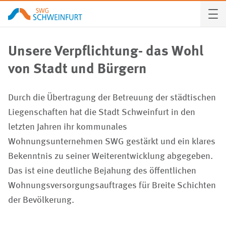
Mieter wer
Aufgabenfe
Unsere Verpflichtung- das Wohl
Kunden-Ser
Über uns
von Stadt und Bürgern
Unternehm
Kontakt
Durch die Übertragung der Betreuung der städtischen
Liegenschaften hat die Stadt Schweinfurt in den
Aktuelles
Vergabepla
letzten Jahren ihr kommunales
Vergabepla
Tochterun
Wohnungsunternehmen SWG gestärkt und ein klares
Bekenntnis zu seiner Weiterentwicklung abgegeben.
Kontakt
Karriere
Das ist eine deutliche Bejahung des öffentlichen
Wohnungsversorgungsauftrages für Breite Schichten
Karriere
Partner
der Bevölkerung.