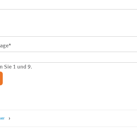
rage
*
n Sie 1 und 9.
ner