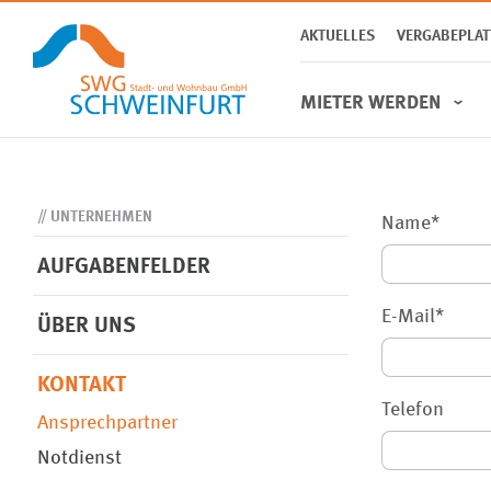
AKTUELLES
VERGABEPLA
MIETER WERDEN
UNTERNEHMEN
Name
*
Gewerbe
AUFGABENFELDER
E-Mail
*
ÜBER UNS
Aufgabenfelder
Häufige Fragen
Garagen & Stellplätze
KONTAKT
Telefon
Ansprechpartner
Notdienst