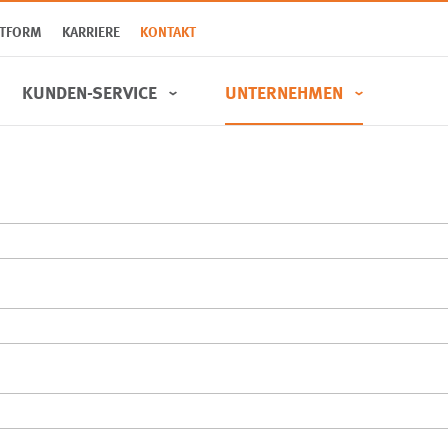
TTFORM
KARRIERE
KONTAKT
KUNDEN-SERVICE
UNTERNEHMEN
Wohnungen
Über uns
SWSG
Mieterjournal
Interessentenbogen
Tochter­unternehmen