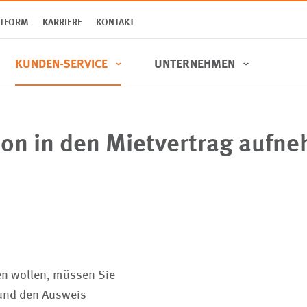
TTFORM
KARRIERE
KONTAKT
KUNDEN-SERVICE
UNTERNEHMEN
son in den Mietvertrag aufn
Wohnungen
Über uns
SWSG
Mieterjournal
Interessentenbogen
Tochter­unternehmen
en wollen, müssen Sie
 und den Ausweis