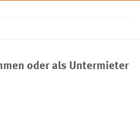
ehmen oder als Untermieter
Vergabeplattform
Formulare & Downloads
Ansprechpartner
Partner