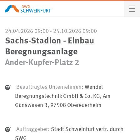
Mieter wer
24.04.2026 09:00
-
25.10.2026 09:00
Kunden-Ser
Sachs-Stadion - Einbau
Beregnungsanlage
Unternehm
Ander-Kupfer-Platz 2
Aktuelles
Vergabepla
Beauftragtes Unternehmen:
Wendel
Beregnungstechnik GmbH & Co. KG, Am
Kontakt
Gänswasen 3, 97508 Obereuerheim
Karriere
Auftraggeber:
Stadt Schweinfurt vertr. durch
SWG